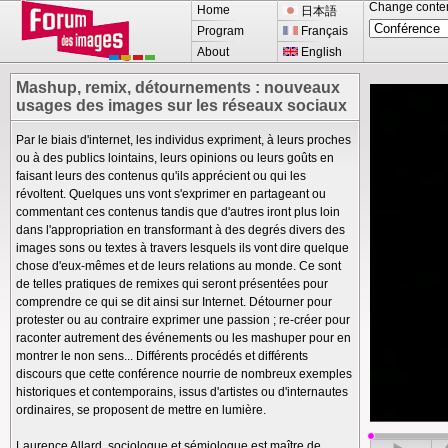
Change conte
Home
日本語
Program
Français
About
English
Mashup, remix, détournements : nouveaux
usages des images sur les réseaux sociaux
Par le biais d'internet, les individus expriment, à leurs proches
ou à des publics lointains, leurs opinions ou leurs goûts en
faisant leurs des contenus qu'ils apprécient ou qui les
révoltent. Quelques uns vont s'exprimer en partageant ou
commentant ces contenus tandis que d'autres iront plus loin
dans l'appropriation en transformant à des degrés divers des
images sons ou textes à travers lesquels ils vont dire quelque
chose d'eux-mêmes et de leurs relations au monde. Ce sont
de telles pratiques de remixes qui seront présentées pour
comprendre ce qui se dit ainsi sur Internet. Détourner pour
protester ou au contraire exprimer une passion ; re-créer pour
raconter autrement des événements ou les mashuper pour en
montrer le non sens... Différents procédés et différents
discours que cette conférence nourrie de nombreux exemples
historiques et contemporains, issus d'artistes ou d'internautes
ordinaires, se proposent de mettre en lumière.
Laurence Allard, sociologue et sémiologue est maître de