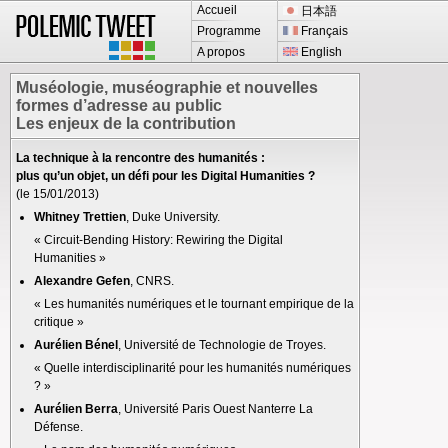
Accueil
日本語
Programme
Français
A propos
English
Muséologie, muséographie et nouvelles
formes d’adresse au public
Les enjeux de la contribution
La technique à la rencontre des humanités :
plus qu’un objet, un défi pour les Digital Humanities ?
(le 15/01/2013)
Whitney Trettien
, Duke University.
« Circuit-Bending History: Rewiring the Digital
Humanities »
Alexandre Gefen
, CNRS.
« Les humanités numériques et le tournant empirique de la
critique »
Aurélien Bénel
, Université de Technologie de Troyes.
« Quelle interdisciplinarité pour les humanités numériques
? »
Aurélien Berra
, Université Paris Ouest Nanterre La
Défense.